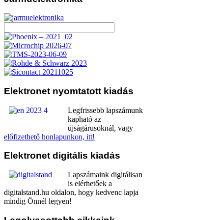
Elektronet
nyomtatott kiadás
Legfrissebb lapszámunk
kapható az
újságárusoknál, vagy
előfizethető honlapunkon, itt!
Elektronet
digitális kiadás
Lapszámaink digitálisan
is elérhetőek a
digitalstand.hu oldalon, hogy kedvenc lapja
mindig Önnél legyen!