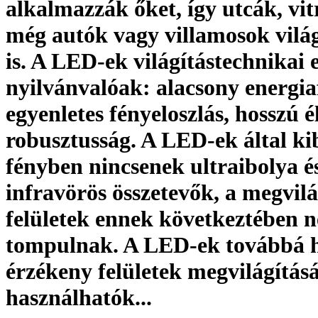
alkalmazzák őket, így utcák, vit
még autók vagy villamosok vilá
is. A LED-ek világítástechnikai 
nyilvánvalóak: alacsony energiaf
egyenletes fényeloszlás, hosszú é
robusztusság. A LED-ek által ki
fényben nincsenek ultraibolya é
infravörös összetevők, a megvilá
felületek ennek következtében 
tompulnak. A LED-ek továbbá 
érzékeny felületek megvilágításá
használhatók...