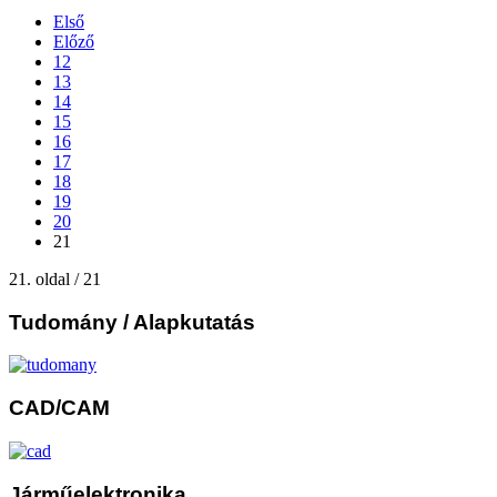
Első
Előző
12
13
14
15
16
17
18
19
20
21
21. oldal / 21
Tudomány
/ Alapkutatás
CAD/CAM
Járműelektronika