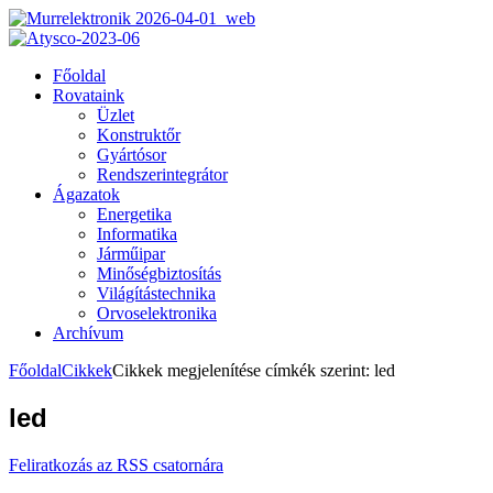
Főoldal
Rovataink
Üzlet
Konstruktőr
Gyártósor
Rendszerintegrátor
Ágazatok
Energetika
Informatika
Járműipar
Minőségbiztosítás
Világítástechnika
Orvoselektronika
Archívum
Főoldal
Cikkek
Cikkek megjelenítése címkék szerint: led
led
Feliratkozás az RSS csatornára