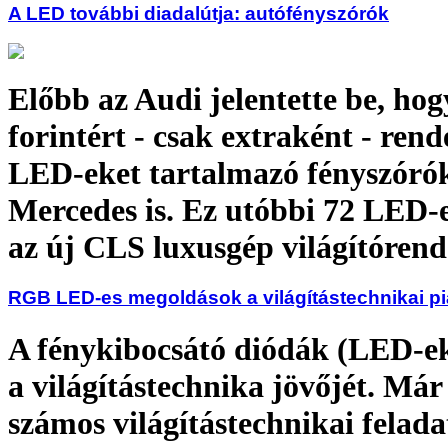
A LED további diadalútja: autófényszórók
Előbb az Audi jelentette be, hog
forintért - csak extraként - ren
LED-eket tartalmazó fényszóró
Mercedes is. Ez utóbbi 72 LED-e
az új CLS luxusgép világítórend
RGB LED-es megoldások a világítástechnikai p
A fénykibocsátó diódák (LED-ek
a világítástechnika jövőjét. Már
számos világítástechnikai felad