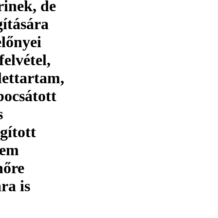
rinek, de
gítására
előnyei
elvétel,
lettartam,
bocsátott
s
gított
nem
hőre
ra is