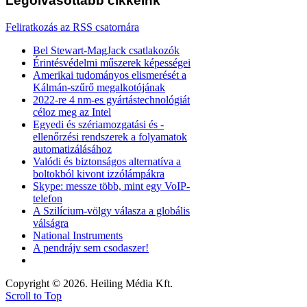
Legolvasottabb
cikkeink
Feliratkozás az RSS csatornára
Bel Stewart-MagJack csatlakozók
Érintésvédelmi műszerek képességei
Amerikai tudományos elismerését a
Kálmán-szűrő megalkotójának
2022-re 4 nm-es gyártástechnológiát
céloz meg az Intel
Egyedi és szériamozgatási és -
ellenőrzési rendszerek a folyamatok
automatizálásához
Valódi és biztonságos alternatíva a
boltokból kivont izzólámpákra
Skype: messze több, mint egy VoIP-
telefon
A Szilícium-völgy válasza a globális
válságra
National Instruments
A pendrájv sem csodaszer!
Copyright © 2026. Heiling Média Kft.
Scroll to Top