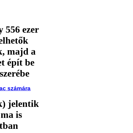
y 556 ezer
delhetők
k, majd a
t épít be
szerébe
iac számára
) jelentik
 ma is
atban