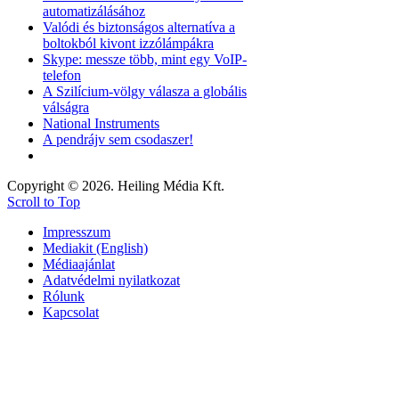
automatizálásához
Valódi és biztonságos alternatíva a
boltokból kivont izzólámpákra
Skype: messze több, mint egy VoIP-
telefon
A Szilícium-völgy válasza a globális
válságra
National Instruments
A pendrájv sem csodaszer!
Copyright © 2026. Heiling Média Kft.
Scroll to Top
Impresszum
Mediakit (English)
Médiaajánlat
Adatvédelmi nyilatkozat
Rólunk
Kapcsolat