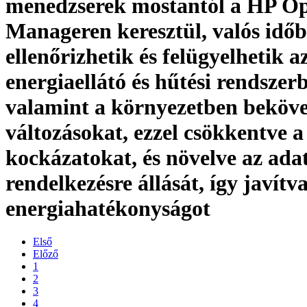
menedzserek mostantól a HP Op
Manageren keresztül, valós idő
ellenőrizhetik és felügyelhetik a
energiaellátó és hűtési rendszer
valamint a környezetben beköv
változásokat, ezzel csökkentve a
kockázatokat, és növelve az ad
rendelkezésre állását, így javítv
energiahatékonyságot
Első
Előző
1
2
3
4