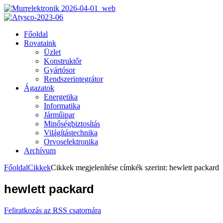
Főoldal
Rovataink
Üzlet
Konstruktőr
Gyártósor
Rendszerintegrátor
Ágazatok
Energetika
Informatika
Járműipar
Minőségbiztosítás
Világítástechnika
Orvoselektronika
Archívum
Főoldal
Cikkek
Cikkek megjelenítése címkék szerint: hewlett packard
hewlett packard
Feliratkozás az RSS csatornára