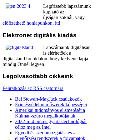
Legfrissebb lapszámunk
kapható az
újságárusoknál, vagy
előfizethető honlapunkon, itt!
Elektronet
digitális kiadás
Lapszámaink digitálisan
is elérhetőek a
digitalstand.hu oldalon, hogy kedvenc lapja
mindig Önnél legyen!
Legolvasottabb
cikkeink
Feliratkozás az RSS csatornára
Bel Stewart-MagJack csatlakozók
Érintésvédelmi műszerek képességei
Amerikai tudományos elismerését a
Kálmán-szűrő megalkotójának
2022-re 4 nm-es gyártástechnológiát
céloz meg az Intel
Egyedi és szériamozgatási és -
ellenőrzési rendszerek a folyamatok